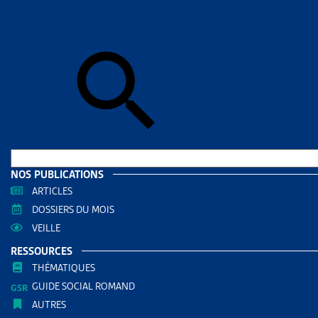
Accueil
>
Dos
DOSSIE
FINA
PLAC
RÉDIGÉ PAR
Yvan Fau
Juriste Ar
NOS PUBLICATIONS
ARTICLES
DOSSIERS DU MOIS
AUTRES RE
VEILLE
RESSOURCES
Enjeux
THÉMATIQUES
Assura
GUIDE SOCIAL ROMAND
AUTRES