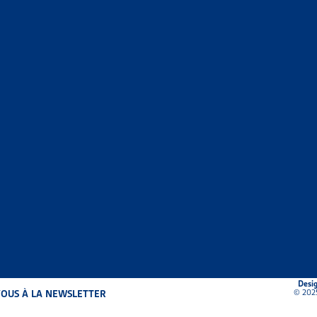
•
REVUE DES ARRÊTS DU TF
R DE VEILLE
S ARRÊTS DU TRIBUNAL FÉDÉRAL EN MATIÈRE D’ASSURAN
dre cette veille, l’Artias fait un choix d’arrêts tout à fait subjecti
udence
»
Revue des arrêts du TF
X SOCIAUX
»
VIEILLISSEMENT DE LA POPULATION
EMENT POUR PERSONNES ÂGÉES PLUTÔT QU’EN EMS ?
sociale CHSS, article, juin 2023
ssement de la population
Desi
© 202
OUS À LA NEWSLETTER