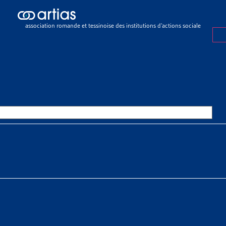
sier de veille
>
Financement résiduel en cas de placement dans un EM
association romande et tessinoise des institutions d’actions sociale
R DE VEILLE
26 OCTOBRE 2015
NCEMENT RÉSIDUEL EN CAS DE
EMENT DANS UN EMS HORS C
chère
tias
SSOURCES THÉMATIQUES
 sociaux > Vieillissement de la population
nces sociales > Assurance-maladie (LAMal) > Soins de longue du