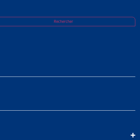
S hors canton
Rechercher
ANTON
rée