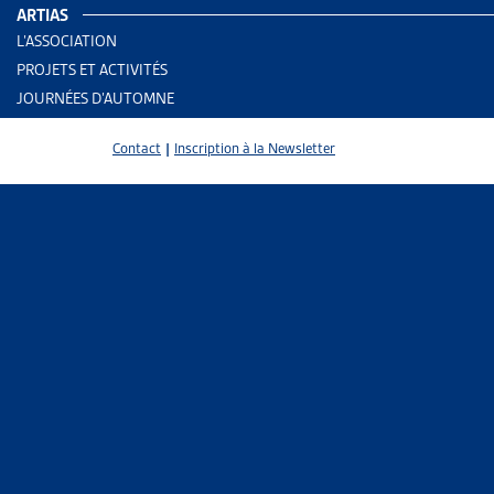
PARTAGER
ARTIAS
L’ASSOCIATION
PROJETS ET ACTIVITÉS
JOURNÉES D’AUTOMNE
Contact
|
Inscription à la Newsletter
Le 21 octobr
résiduel lor
un
avant-pro
L’art. 25
a
L
l’assurance 
S’agissant d
résiduel peu
En cas de p
déterminée 
bénéficiair