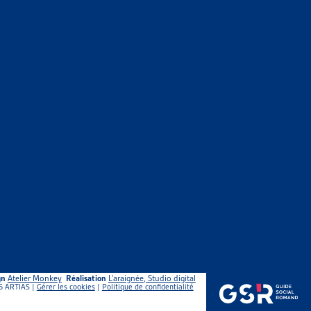
CES SOCIALES EN 2016
f et non exhaustif. Le but est ici d’offrir aux professionnel-le-
gn
Atelier Monkey
Réalisation
L’araignée, Studio digital
5 ARTIAS |
Gérer les cookies
|
Politique de confidentialité