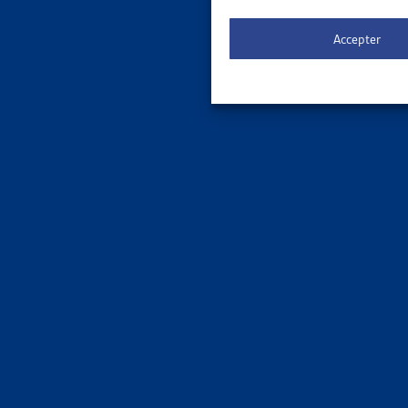
Accepter
SUR LE 
7 OCTO
LES PER
L’ASSUR
Le 27 sep
protéger 
lacunes d
Assura
30 OCT
L’ÂGE D
L’ASSUR