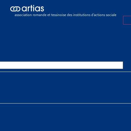
sier de veille
>
Révision de la LAA: projet en consultation
association romande et tessinoise des institutions d’actions sociale
R DE VEILLE
15 JUIN 2014
ION DE LA LAA: PROJET EN
ULTATION
 À TÉLÉCHARGER
r de veille complet
chère
tias
SSOURCES THÉMATIQUES