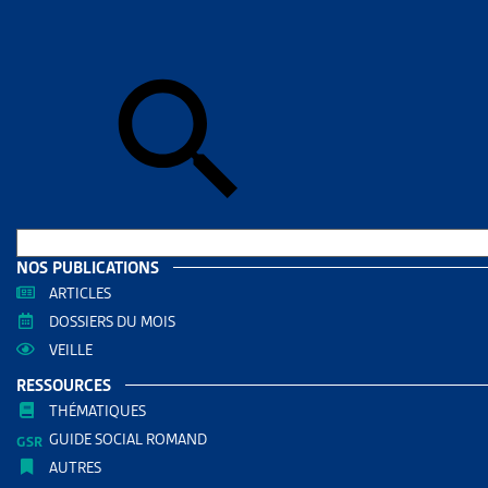
Accueil
>
Dos
DOSSIE
RÉVIS
CONS
DOCUMENTS
Dossie
NOS PUBLICATIONS
ARTICLES
RÉDIGÉ PAR
DOSSIERS DU MOIS
VEILLE
Yvan Fau
RESSOURCES
Juriste Ar
THÉMATIQUES
GUIDE SOCIAL ROMAND
AUTRES RE
AUTRES