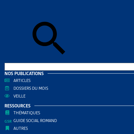
Accueil
>
Art
ARTICL
QUEL
SUISS
AUTRES RE
Enjeux
NOS PUBLICATIONS
ARTICLES
PARTAGER
DOSSIERS DU MOIS
VEILLE
RESSOURCES
THÉMATIQUES
GUIDE SOCIAL ROMAND
L’Office fédé
AUTRES
8,5% de la 