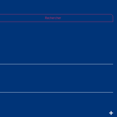
Rechercher
TÉ EN
enus et les conditions de vie (SILC) pour 2020. Il en ressort que
uation de pauvreté ; ce qui signifie que leurs revenus sont