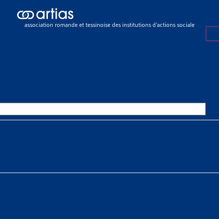
icles
>
Quelques chiffres sur la pauvreté en Suisse en 2020
association romande et tessinoise des institutions d’actions sociale
E
28 FÉVRIER 2022
QUES CHIFFRES SUR LA PAUVRE
E EN 2020
SSOURCES THÉMATIQUES
 sociaux > Pauvreté > Faits et chiffres
ral de la statistique a publié
les résultats de l’enquête
sur les rev
population suisse, soit 720 000 personnes se trouvent en sit