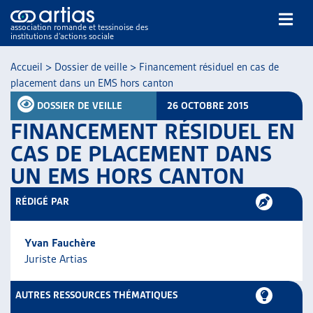
association romande et tessinoise des
institutions d’actions sociale
Rechercher
Accueil
>
Dossier de veille
>
Financement résiduel en cas de
placement dans un EMS hors canton
DOSSIER DE VEILLE
26 OCTOBRE 2015
FINANCEMENT RÉSIDUEL EN
CAS DE PLACEMENT DANS
UN EMS HORS CANTON
NOS PUBLICATIONS
ARTICLES
RÉDIGÉ PAR
DOSSIERS DU MOIS
VEILLE
Yvan Fauchère
RESSOURCES
Juriste Artias
THÉMATIQUES
GUIDE SOCIAL ROMAND
AUTRES RESSOURCES THÉMATIQUES
AUTRES