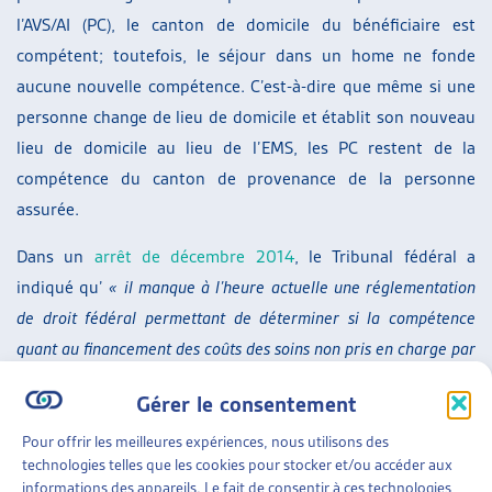
l’AVS/AI (PC), le canton de domicile du bénéficiaire est
compétent; toutefois, le séjour dans un home ne fonde
aucune nouvelle compétence. C’est-à-dire que même si une
personne change de lieu de domicile et établit son nouveau
lieu de domicile au lieu de l’EMS, les PC restent de la
compétence du canton de provenance de la personne
assurée.
Dans un
arrêt de décembre 2014
, le Tribunal fédéral a
indiqué qu’
« il manque à l’heure actuelle une réglementation
de droit fédéral permettant de déterminer si la compétence
quant au financement des coûts des soins non pris en charge par
les assurances sociales est indépendante de la question du
Gérer le consentement
domicile (à l’instar du droit applicable en matière de prestations
complémentaires et d’aide sociale) ou si l’entrée dans un home
Pour offrir les meilleures expériences, nous utilisons des
technologies telles que les cookies pour stocker et/ou accéder aux
ou dans un établissement médico-social (valant création d’un
informations des appareils. Le fait de consentir à ces technologies