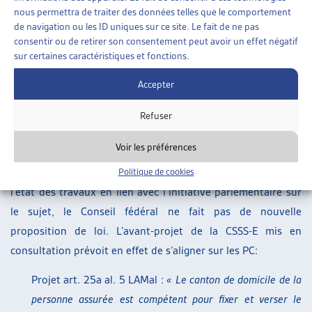
nouveau domicile) entraîne la compétence en matière de
nous permettra de traiter des données telles que le comportement
financement résiduel du canton où se situe l’établissement »
. Le
de navigation ou les ID uniques sur ce site. Le fait de ne pas
consentir ou de retirer son consentement peut avoir un effet négatif
Tribunal fédéral a alors indiqué que
« jusqu’à l’entrée en
sur certaines caractéristiques et fonctions.
vigueur d’une réglementation de droit fédéral, la compétence
en matière de financement résiduel dans les rapports
Accepter
intercantonaux se détermine selon le principe du domicile »
Refuser
(ATF 140 V 563)
.
Voir les préférences
Dans son rapport, le Conseil fédéral indique qu’une solution
analogue aux PC garantirait plus de clarté. Etant donné
Politique de cookies
l’état des travaux en lien avec l’initiative parlementaire sur
le sujet, le Conseil fédéral ne fait pas de nouvelle
proposition de loi. L’avant-projet de la CSSS-E mis en
consultation prévoit en effet de s’aligner sur les PC:
Projet art. 25a al. 5 LAMal :
« Le canton de domicile de la
personne assurée est compétent pour fixer et verser le