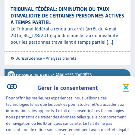
TRIBUNAL FÉDÉRAL: DIMINUTION DU TAUX
D’INVALIDITÉ DE CERTAINES PERSONNES ACTIVES
À TEMPS PARTIEL
Le Tribunal fédéral a rendu un arrêt (arrêt du 4 mai
2016, 9C_178/2015) qui diminue le taux d’invalidité
pour les personnes travaillant à temps partiel [...]
Jurisprudence
»
Analyses d'arrêts
•
ANALYSES D'ARRÊTS
DOSSIER DE VEILLE
Gérer le consentement
TAUX D’INVALIDITÉ DES PERSONNES
TRAVAILLANT À TEMPS PARTIEL : VIOLATION DE
Pour offrir les meilleures expériences, nous utilisons des
LA CEDH
technologies telles que les cookies pour stocker et/ou accéder aux
La Cour européenne des droits de l’homme a rendu un
informations des appareils. Le fait de consentir à ces technologies
arrêt de chambre (cela signifie que l’arrêt peut encore
nous permettra de traiter des données telles que le comportement
faire l’objet d’un recours) concluant que [...]
de navigation ou les ID uniques sur ce site. Le fait de ne pas
consentir ou de retirer son consentement peut avoir un effet négatif