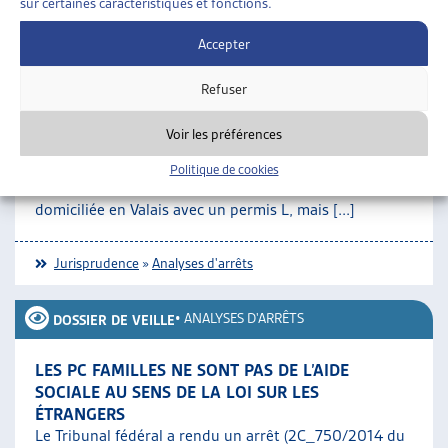
sur certaines caractéristiques et fonctions.
Jurisprudence
»
Analyses d'arrêts
Accepter
•
ANALYSES D'ARRÊTS
DOSSIER DE VEILLE
Refuser
LIBRE CIRCULATION: PAS DE DROIT À L’AIDE
Voir les préférences
SOCIALE POUR PERMIS « L » NON TRAVAILLEUR
Le Tribunal fédéral a rendu un arrêt le 22 octobre
Politique de cookies
2015 (8C_897/2014) concernant une personne de l’UE
domiciliée en Valais avec un permis L, mais [...]
Jurisprudence
»
Analyses d'arrêts
•
ANALYSES D'ARRÊTS
DOSSIER DE VEILLE
LES PC FAMILLES NE SONT PAS DE L’AIDE
SOCIALE AU SENS DE LA LOI SUR LES
ÉTRANGERS
Le Tribunal fédéral a rendu un arrêt (2C_750/2014 du