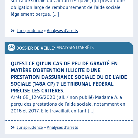
sur l’aide sociale du Canton d’Argovie, qui prévoit une
obligation large de remboursement de l’aide sociale
légalement perçue, [...]
Jurisprudence
»
Analyses d'arrêts
•
ANALYSES D'ARRÊTS
DOSSIER DE VEILLE
QU’EST-CE QU’UN CAS DE PEU DE GRAVITÉ EN
MATIÈRE D’OBTENTION ILLICITE D’UNE
PRESTATION D’ASSURANCE SOCIALE OU DE L’AIDE
SOCIALE (148A CP) ? LE TRIBUNAL FÉDÉRAL
PRÉCISE LES CRITÈRES.
Arrêt 6B_1246/2020 ( all. / non publié) Madame A. a
perçu des prestations de l’aide sociale, notamment en
2016 et 2017. Elle travaillait en tant [...]
Jurisprudence
»
Analyses d'arrêts