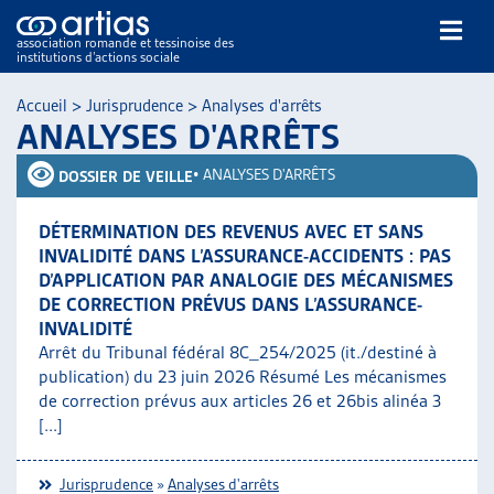
association romande et tessinoise des
institutions d’actions sociale
Rechercher
Accueil
>
Jurisprudence
>
Analyses d'arrêts
ANALYSES D'ARRÊTS
•
ANALYSES D'ARRÊTS
DOSSIER DE VEILLE
DÉTERMINATION DES REVENUS AVEC ET SANS
INVALIDITÉ DANS L’ASSURANCE-ACCIDENTS : PAS
NOS PUBLICATIONS
D’APPLICATION PAR ANALOGIE DES MÉCANISMES
ARTICLES
DE CORRECTION PRÉVUS DANS L’ASSURANCE-
INVALIDITÉ
DOSSIERS DU MOIS
Arrêt du Tribunal fédéral 8C_254/2025 (it./destiné à
VEILLE
publication) du 23 juin 2026 Résumé Les mécanismes
RESSOURCES
de correction prévus aux articles 26 et 26bis alinéa 3
THÉMATIQUES
[...]
GUIDE SOCIAL ROMAND
AUTRES
Jurisprudence
»
Analyses d'arrêts