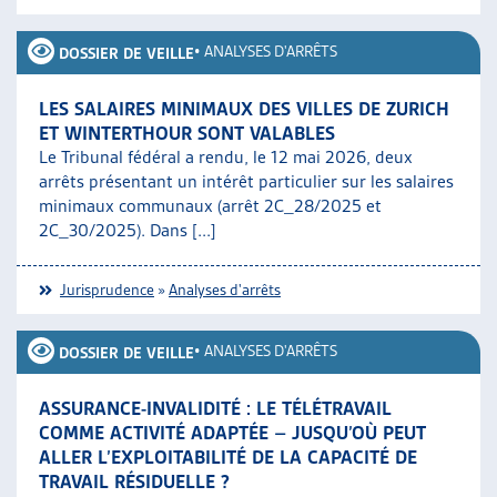
ARTIAS
L’ASSOCIATION
•
ANALYSES D'ARRÊTS
DOSSIER DE VEILLE
PROJETS ET ACTIVITÉS
JOURNÉES D’AUTOMNE
LES SALAIRES MINIMAUX DES VILLES DE ZURICH
ET WINTERTHOUR SONT VALABLES
Le Tribunal fédéral a rendu, le 12 mai 2026, deux
arrêts présentant un intérêt particulier sur les salaires
minimaux communaux (arrêt 2C_28/2025 et
2C_30/2025). Dans [...]
Jurisprudence
»
Analyses d'arrêts
•
ANALYSES D'ARRÊTS
DOSSIER DE VEILLE
ASSURANCE-INVALIDITÉ : LE TÉLÉTRAVAIL
COMME ACTIVITÉ ADAPTÉE – JUSQU’OÙ PEUT
ALLER L’EXPLOITABILITÉ DE LA CAPACITÉ DE
TRAVAIL RÉSIDUELLE ?