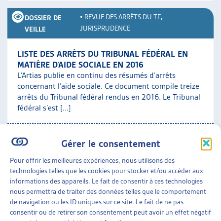
•
REVUE DES ARRÊTS DU TF
,
DOSSIER DE
JURISPRUDENCE
VEILLE
LISTE DES ARRÊTS DU TRIBUNAL FÉDÉRAL EN
MATIÈRE D’AIDE SOCIALE EN 2016
L’Artias publie en continu des résumés d’arrêts
concernant l’aide sociale. Ce document compile treize
arrêts du Tribunal fédéral rendus en 2016. Le Tribunal
fédéral s’est [...]
Jurisprudence
»
Revue des arrêts du TF
Gérer le consentement
Pour offrir les meilleures expériences, nous utilisons des
•
REVUE DES ARRÊTS DU TF
DOSSIER DE VEILLE
technologies telles que les cookies pour stocker et/ou accéder aux
informations des appareils. Le fait de consentir à ces technologies
LISTE DES ARRÊTS DU TRIBUNAL FÉDÉRAL EN
nous permettra de traiter des données telles que le comportement
MATIÈRE D’AIDE SOCIALE EN 2015
de navigation ou les ID uniques sur ce site. Le fait de ne pas
L’Artias publie en continu des résumés d’arrêts
consentir ou de retirer son consentement peut avoir un effet négatif
concernant l’aide sociale. Ce document compile vingt-