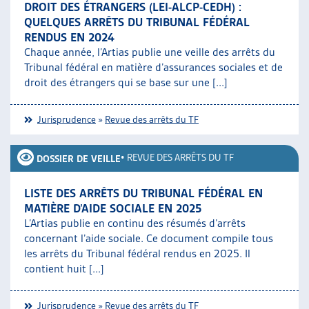
DROIT DES ÉTRANGERS (LEI-ALCP-CEDH) :
ARTIAS
QUELQUES ARRÊTS DU TRIBUNAL FÉDÉRAL
L’ASSOCIATION
RENDUS EN 2024
PROJETS ET ACTIVITÉS
Chaque année, l’Artias publie une veille des arrêts du
JOURNÉES D’AUTOMNE
Tribunal fédéral en matière d’assurances sociales et de
droit des étrangers qui se base sur une [...]
Jurisprudence
»
Revue des arrêts du TF
•
REVUE DES ARRÊTS DU TF
DOSSIER DE VEILLE
LISTE DES ARRÊTS DU TRIBUNAL FÉDÉRAL EN
MATIÈRE D’AIDE SOCIALE EN 2025
L’Artias publie en continu des résumés d’arrêts
concernant l’aide sociale. Ce document compile tous
les arrêts du Tribunal fédéral rendus en 2025. Il
contient huit [...]
Jurisprudence
»
Revue des arrêts du TF