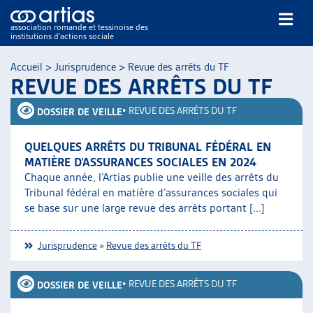
association romande et tessinoise des
institutions d’actions sociale
Rechercher
Accueil
>
Jurisprudence
>
Revue des arrêts du TF
REVUE DES ARRÊTS DU TF
•
REVUE DES ARRÊTS DU TF
DOSSIER DE VEILLE
QUELQUES ARRÊTS DU TRIBUNAL FÉDÉRAL EN
MATIÈRE D’ASSURANCES SOCIALES EN 2024
NOS PUBLICATIONS
Chaque année, l’Artias publie une veille des arrêts du
ARTICLES
Tribunal fédéral en matière d’assurances sociales qui
se base sur une large revue des arrêts portant [...]
DOSSIERS DU MOIS
VEILLE
Jurisprudence
»
Revue des arrêts du TF
RESSOURCES
THÉMATIQUES
•
REVUE DES ARRÊTS DU TF
GUIDE SOCIAL ROMAND
DOSSIER DE VEILLE
AUTRES