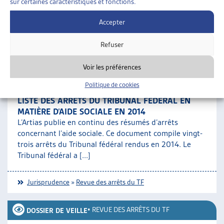
sur certaines caractéristiques et fonctions.
et-un arrêts du Tribunal fédéral rendus en 2017. Parmi
ces jugements, 4 [...]
Accepter
Refuser
Jurisprudence
»
Revue des arrêts du TF
Voir les préférences
•
REVUE DES ARRÊTS DU TF
DOSSIER DE VEILLE
Politique de cookies
LISTE DES ARRÊTS DU TRIBUNAL FÉDÉRAL EN
MATIÈRE D’AIDE SOCIALE EN 2014
L’Artias publie en continu des résumés d’arrêts
concernant l’aide sociale. Ce document compile vingt-
trois arrêts du Tribunal fédéral rendus en 2014. Le
Tribunal fédéral a [...]
Jurisprudence
»
Revue des arrêts du TF
•
REVUE DES ARRÊTS DU TF
DOSSIER DE VEILLE