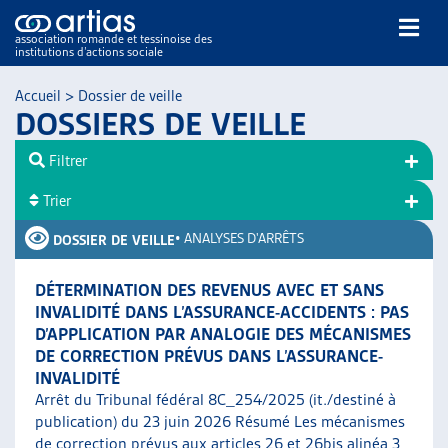
association romande et tessinoise des
institutions d’actions sociale
Rechercher
Accueil
>
Dossier de veille
DOSSIERS DE VEILLE
Filtrer
Trier
•
ANALYSES D'ARRÊTS
DOSSIER DE VEILLE
NOS PUBLICATIONS
ARTICLES
DÉTERMINATION DES REVENUS AVEC ET SANS
DOSSIERS DU MOIS
INVALIDITÉ DANS L’ASSURANCE-ACCIDENTS : PAS
VEILLE
D’APPLICATION PAR ANALOGIE DES MÉCANISMES
DE CORRECTION PRÉVUS DANS L’ASSURANCE-
RESSOURCES
INVALIDITÉ
THÉMATIQUES
Arrêt du Tribunal fédéral 8C_254/2025 (it./destiné à
GUIDE SOCIAL ROMAND
publication) du 23 juin 2026 Résumé Les mécanismes
AUTRES
de correction prévus aux articles 26 et 26bis alinéa 3