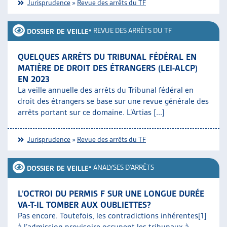
Jurisprudence
»
Revue des arrêts du TF
•
REVUE DES ARRÊTS DU TF
DOSSIER DE VEILLE
QUELQUES ARRÊTS DU TRIBUNAL FÉDÉRAL EN
MATIÈRE DE DROIT DES ÉTRANGERS (LEI-ALCP)
EN 2023
La veille annuelle des arrêts du Tribunal fédéral en
droit des étrangers se base sur une revue générale des
arrêts portant sur ce domaine. L’Artias [...]
Jurisprudence
»
Revue des arrêts du TF
•
ANALYSES D'ARRÊTS
DOSSIER DE VEILLE
L’OCTROI DU PERMIS F SUR UNE LONGUE DURÉE
VA-T-IL TOMBER AUX OUBLIETTES?
Pas encore. Toutefois, les contradictions inhérentes[1]
à l’admission provisoire occupent les tribunaux à