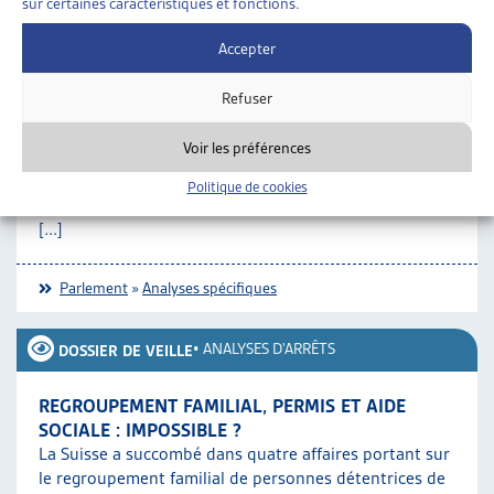
sur certaines caractéristiques et fonctions.
Accepter
•
ANALYSES SPÉCIFIQUES
DOSSIER DE VEILLE
Refuser
SPIRALE DU SURENDETTEMENT : LE POUR ET LE
CONTRE
Voir les préférences
Réflexions sur le rapport du Conseil fédéral du 1er
novembre 2023 en réponse au postulat Gutjahr
Politique de cookies
18.4263 du 13 décembre 2018 « Intégrer les impôts
[...]
Parlement
»
Analyses spécifiques
•
ANALYSES D'ARRÊTS
DOSSIER DE VEILLE
REGROUPEMENT FAMILIAL, PERMIS ET AIDE
SOCIALE : IMPOSSIBLE ?
La Suisse a succombé dans quatre affaires portant sur
le regroupement familial de personnes détentrices de