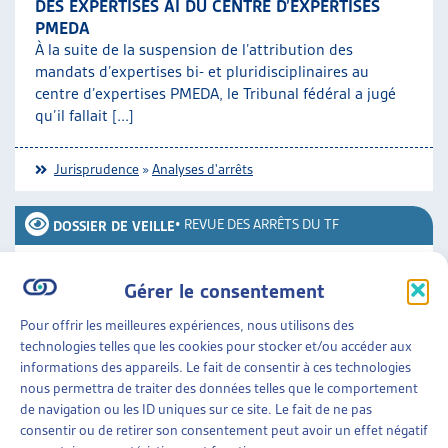
DES EXPERTISES AI DU CENTRE D’EXPERTISES
PMEDA
À la suite de la suspension de l’attribution des
mandats d’expertises bi- et pluridisciplinaires au
centre d’expertises PMEDA, le Tribunal fédéral a jugé
qu’il fallait [...]
Jurisprudence
»
Analyses d'arrêts
•
REVUE DES ARRÊTS DU TF
DOSSIER DE VEILLE
LISTE DES ARRÊTS DU TRIBUNAL FÉDÉRAL EN
Gérer le consentement
MATIÈRE D’AIDE SOCIALE EN 2023
L’Artias publie en continu des résumés d’arrêts
Pour offrir les meilleures expériences, nous utilisons des
concernant l’aide sociale. Ce document compile dix
technologies telles que les cookies pour stocker et/ou accéder aux
arrêts du Tribunal fédéral rendus en 2023.
informations des appareils. Le fait de consentir à ces technologies
[...]
nous permettra de traiter des données telles que le comportement
de navigation ou les ID uniques sur ce site. Le fait de ne pas
consentir ou de retirer son consentement peut avoir un effet négatif
Jurisprudence
»
Revue des arrêts du TF